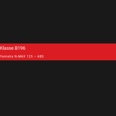
Klasse B196
Yamaha N-MAX 125 – ABS