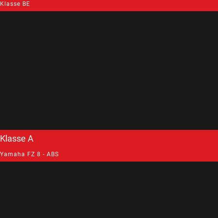
Klasse BE
Klasse A
Yamaha FZ 8 - ABS